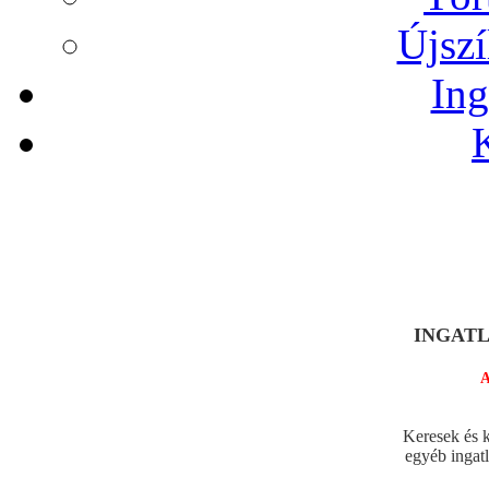
Újszí
Ing
INGATLA
A legjo
Keresek és k
egyéb ingat