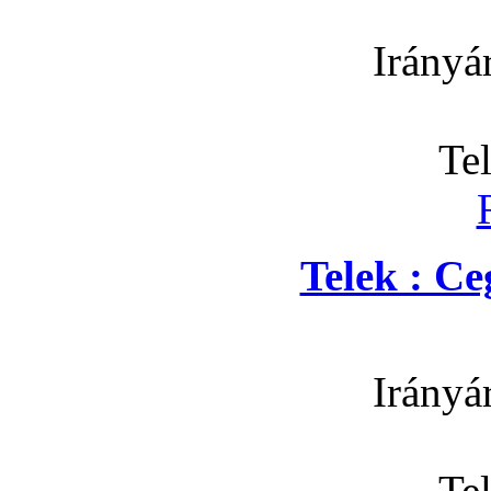
Irányá
Te
Telek : C
Irányá
Te