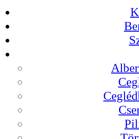
K
Be
Sz
Alber
Cegl
Ceglédb
Cse
Pil
Tör