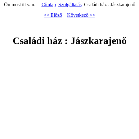
Ön most itt van:
Címlap
Szolgáltatás
Családi ház : Jászkarajenő
<< Előző
Következő >>
Családi ház : Jászkarajenő