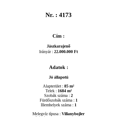
Nr. : 4173
Cím :
Jászkarajenő
Irányár
:
22.000.000 Ft
Adatok :
Jó állapotú
Alapterület :
85 m²
Telek :
1684 m²
Szobák száma :
2
Fürdőszobák száma :
1
Illemhelyek száma :
1
Melegvíz típusa :
Villanybojler