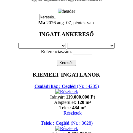
Ma
2026 aug. 07, péntek van.
INGATLANKERESŐ
Referenciaszám:
KIEMELT INGATLANOK
Családi ház : Cegléd
(Nr. : 4235)
Irányár:
119.000.000 Ft
Alapterület:
120 m²
Telek:
484 m²
Részletek
Telek : Cegléd
(Nr. : 3628)