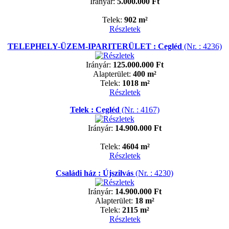
Irányár:
5.000.000 Ft
Telek:
902 m²
Részletek
TELEPHELY-ÜZEM-IPARITERÜLET : Cegléd
(Nr. : 4236)
Irányár:
125.000.000 Ft
Alapterület:
400 m²
Telek:
1018 m²
Részletek
Telek : Cegléd
(Nr. : 4167)
Irányár:
14.900.000 Ft
Telek:
4604 m²
Részletek
Családi ház : Újszilvás
(Nr. : 4230)
Irányár:
14.900.000 Ft
Alapterület:
18 m²
Telek:
2115 m²
Részletek