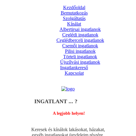
Kezdőoldal
Bemutatkozás
Szolgáltatás
Kínálat
Albertirsai ingatlanok
Ceglédi ingatlanok
Ceglédberceli ingatlanok
Csemői ingatlanok
Pilisi ingatlanok
Törteli ingatlanok
Újszílvási ingatlanok
Ingatlankereső
Kapcsolat
INGATLANT ... ?
A legjobb helyen!
Keresek és kínálok lakásokat, házakat,
egyéb ingatlanokat ügyfeleim részére.