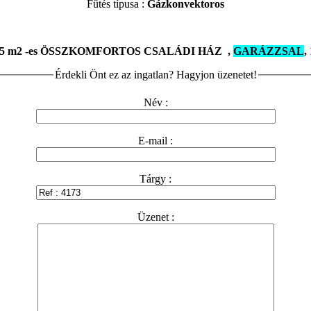
Fűtés típusa :
Gázkonvektoros
 85 m2 -es ÖSSZKOMFORTOS CSALÁDI HÁZ ,
GARÁZZSAL
,
Érdekli Önt ez az ingatlan? Hagyjon üzenetet!
Név :
E-mail :
Tárgy :
Üzenet :