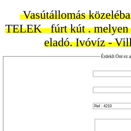
Vasútállomás közeléb
TELEK fúrt kút . melyen 
eladó. Ivóvíz - Vi
Érdekli Önt ez a