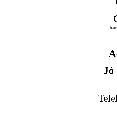
Irán
A
Jó 
Tele