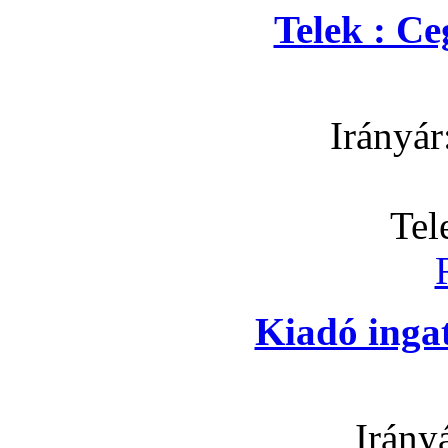
Telek : C
Irányár
Tel
Kiadó inga
Irány