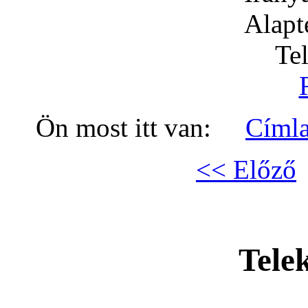
Alapt
Te
Ön most itt van:
Címl
<< Előző
Tele