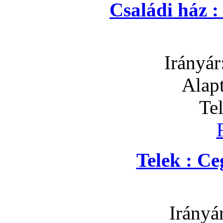
Családi ház 
Irányár
Alapt
Te
Telek : C
Irányá