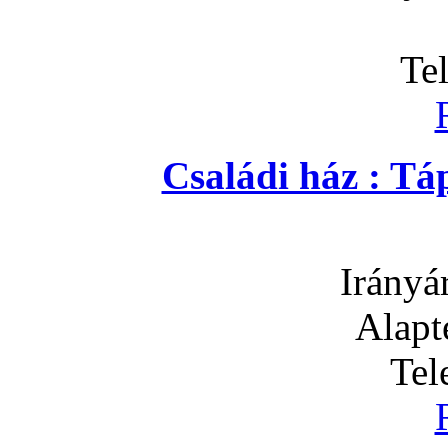
Te
Családi ház : T
Irányá
Alapt
Tel