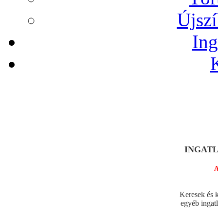
Újszí
Ing
INGATLA
A legjo
Keresek és k
egyéb ingat