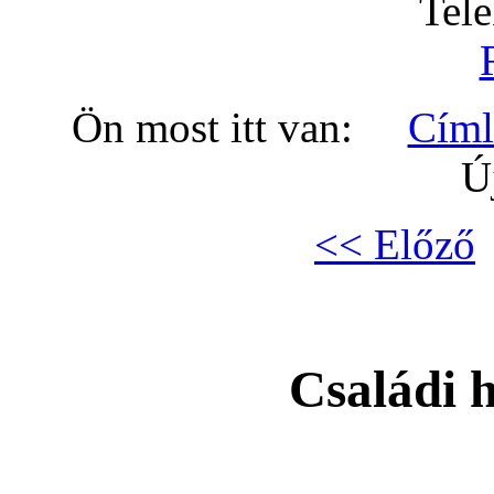
Tel
Ön most itt van:
Címl
Ú
<< Előző
Családi h