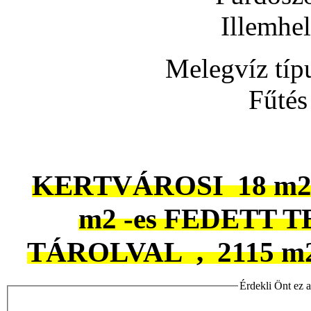
Illemhe
Melegvíz típ
Fűtés
KERTVÁROSI 18 m2 
m2 -es FEDETT T
TÁROLVAL , 2115 m2
Érdekli Önt ez a