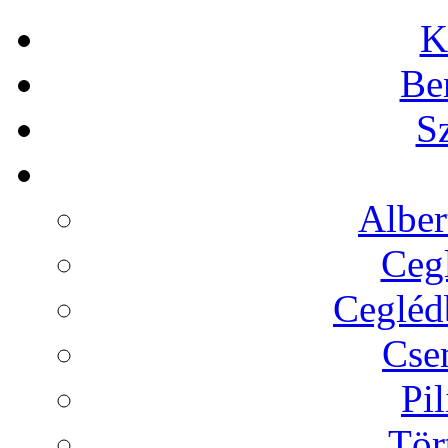
K
Be
Sz
Alber
Cegl
Ceglédb
Cse
Pil
Tör