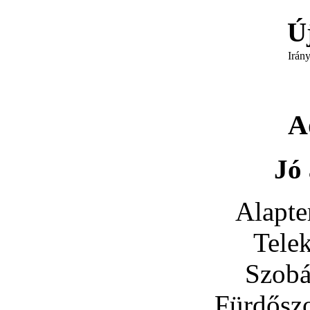
Ú
Irán
A
Jó 
Alapte
Tele
Szobá
Fürdősz