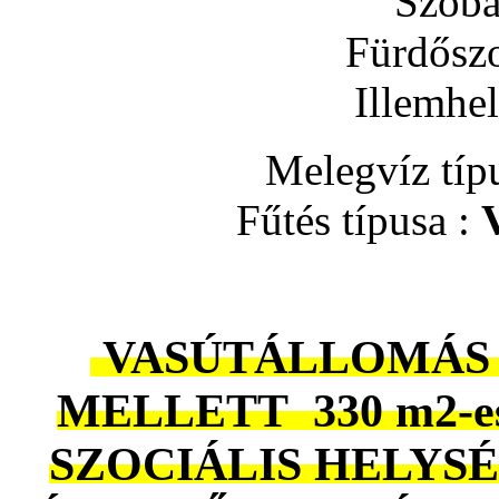
Szobá
Fürdősz
Illemhe
Melegvíz típ
Fűtés típusa :
VASÚTÁLLOMÁS É
MELLETT 330 m2-e
SZOCIÁLIS HELYS