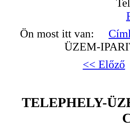
Te
Ön most itt van:
Cím
ÜZEM-IPARI
<< Előző
TELEPHELY-ÜZE
C