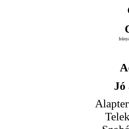
Irány
A
Jó 
Alapter
Tele