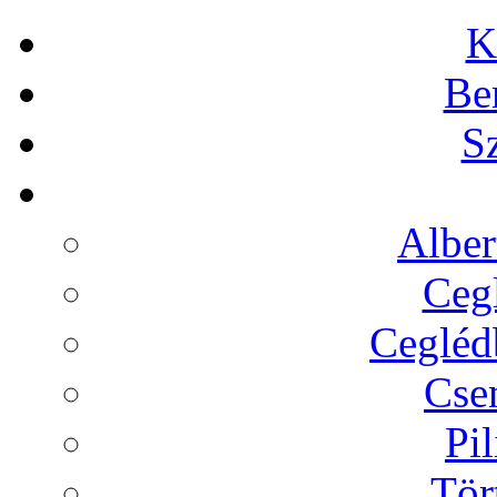
K
Be
Sz
Alber
Cegl
Ceglédb
Cse
Pil
Tör