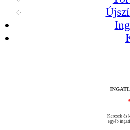
Újszí
Ing
INGATLA
A legjo
Keresek és k
egyéb ingat