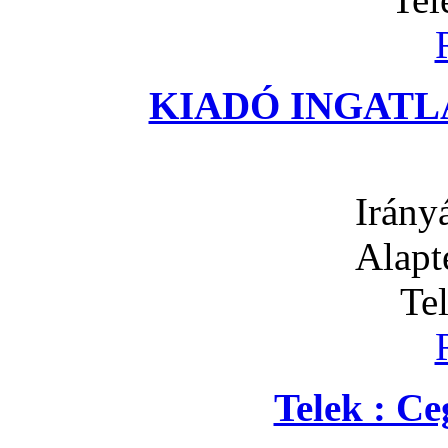
KIADÓ INGATLA
Irány
Alapt
Te
Telek : C