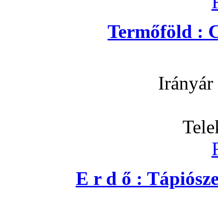
Termőföld : 
Irányár
Tele
E r d ő : Tápiós