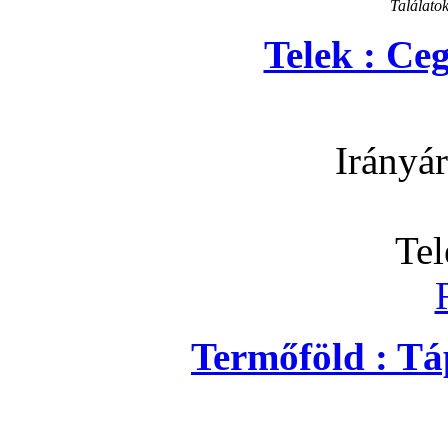
Találato
Telek : Ce
Irányár
Tel
Termőföld : Tá