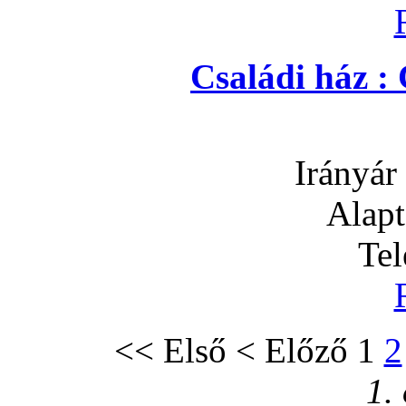
Családi ház :
Irányár
Alapt
Tel
<<
Első
<
Előző
1
2
1. 