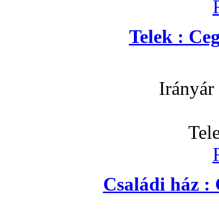
Telek : Ce
Irányár
Tel
Családi ház :