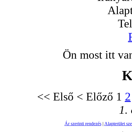
Alapt
Te
Ön most itt 
K
<<
Első
<
Előző
1
2
1. 
Ár szerinti rendezés
|
Alapterület sze