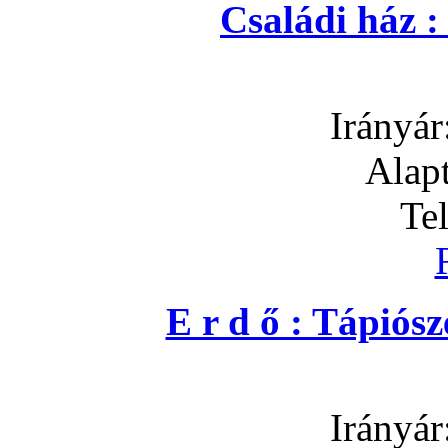
Családi ház 
Irányár
Alapt
Te
E r d ő : Tápió
Irányár