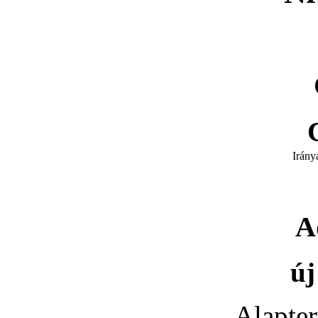
Irány
A
új
Alapter