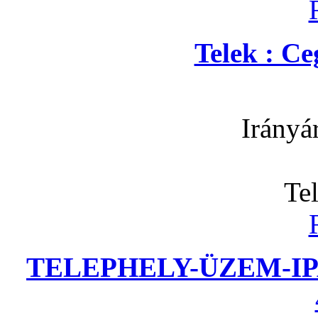
Telek : C
Irányá
Te
TELEPHELY-ÜZEM-IP