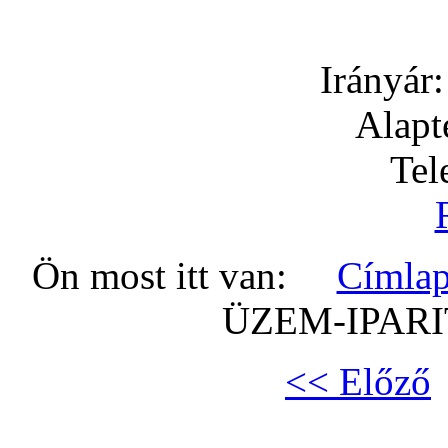
Irányár
Alapt
Tel
Ön most itt van:
Címla
ÜZEM-IPARI
<< Előző