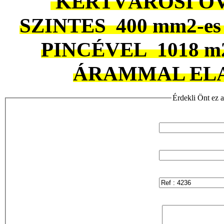
KERTVÁROSI Ö
SZINTES 400 mm2-es / 
PINCÉVEL 1018 m2
ÁRAMMAL ELAD
Érdekli Önt ez a