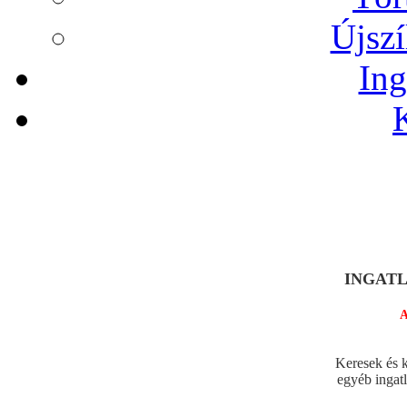
Újszí
Ing
INGATLA
A legjo
Keresek és k
egyéb ingat