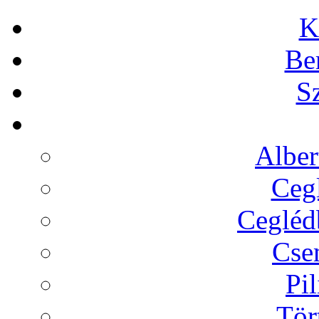
K
Be
Sz
Alber
Cegl
Ceglédb
Cse
Pil
Tör