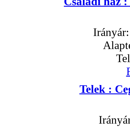
Családi ház 
Irányár
Alapt
Te
Telek : C
Irányá