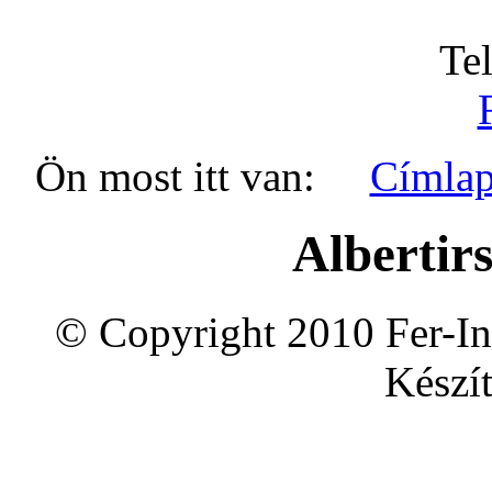
Te
Ön most itt van:
Címla
Albertir
© Copyright 2010 Fer-In
Készít