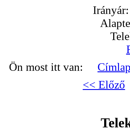
Irányár
Alapte
Tel
Ön most itt van:
Címla
<< Előző
Tele