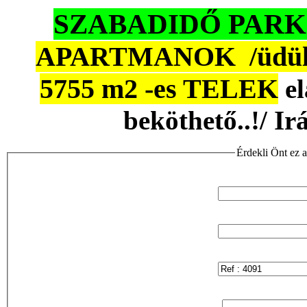
SZABADIDŐ PARK 
APARTMANOK /üdülő h
5755 m2 -es TELEK
el
beköthető..!/ I
Érdekli Önt ez a